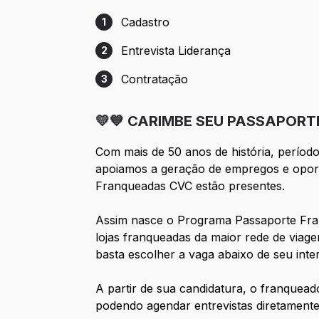
Cadastro
1
Etapa 1: Cadastro
Entrevista Liderança
2
Etapa 2: Entrevista Liderança
Contratação
3
Etapa 3: Contratação
💛💙 CARIMBE SEU PASSAPORT
Com mais de 50 anos de história, períod
apoiamos a geração de empregos e oportu
Franqueadas CVC estão presentes.
Assim nasce o Programa Passaporte Fra
lojas franqueadas da maior rede de viagen
basta escolher a vaga abaixo de seu inte
A partir de sua candidatura, o franquead
podendo agendar entrevistas diretamente