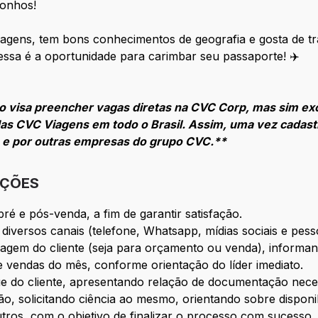
sonhos!
gens, tem bons conhecimentos de geografia e gosta de tra
 essa é a oportunidade para carimbar seu passaporte! ✈️
 visa preencher vagas diretas na CVC Corp, mas sim ex
as CVC Viagens em todo o Brasil. Assim, uma vez cadast
s e por outras empresas do grupo CVC.**
IÇÕES
ré e pós-venda, a fim de garantir satisfação.
diversos canais (telefone, Whatsapp, mídias sociais e pess
viagem do cliente (seja para orçamento ou venda), inform
 vendas do mês, conforme orientação do líder imediato.
 do cliente, apresentando relação de documentação neces
 solicitando ciência ao mesmo, orientando sobre disponibil
ros, com o objetivo de finalizar o processo com sucesso.