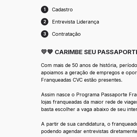
Cadastro
1
Etapa 1: Cadastro
Entrevista Liderança
2
Etapa 2: Entrevista Liderança
Contratação
3
Etapa 3: Contratação
💛💙 CARIMBE SEU PASSAPORT
Com mais de 50 anos de história, períod
apoiamos a geração de empregos e oportu
Franqueadas CVC estão presentes.
Assim nasce o Programa Passaporte Fra
lojas franqueadas da maior rede de viagen
basta escolher a vaga abaixo de seu inte
A partir de sua candidatura, o franquead
podendo agendar entrevistas diretamente