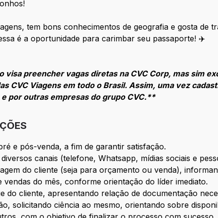
sonhos!
gens, tem bons conhecimentos de geografia e gosta de tra
 essa é a oportunidade para carimbar seu passaporte! ✈️
 visa preencher vagas diretas na CVC Corp, mas sim ex
as CVC Viagens em todo o Brasil. Assim, uma vez cadast
s e por outras empresas do grupo CVC.**
IÇÕES
ré e pós-venda, a fim de garantir satisfação.
diversos canais (telefone, Whatsapp, mídias sociais e pess
viagem do cliente (seja para orçamento ou venda), inform
 vendas do mês, conforme orientação do líder imediato.
 do cliente, apresentando relação de documentação neces
 solicitando ciência ao mesmo, orientando sobre disponibil
ros, com o objetivo de finalizar o processo com sucesso.